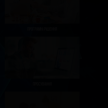
Програмні рішення
Просування