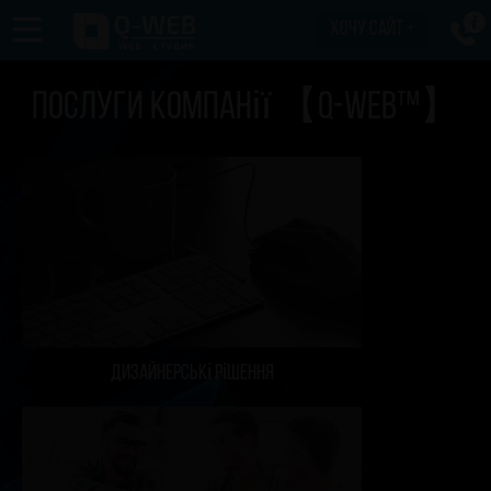
хочу сайт +
Послуги компанії 【Q-WEB™】
Дизайнерські рішення