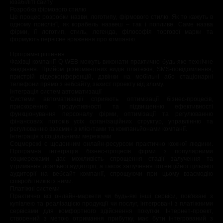
юзабіліті сайту
Розробка фірмового стилю
Це процес розробки назви, логотипу, фірмового стилю. Як то кажуть в
одному прислів'ї, як корабель назвеш – так і попливе. Саме назва
фірми, її логотип, стиль, легенда, філософія торгової марки та
формують первісне враження про компанію.
Програмні рішення
Фахівці компанії Q-WEB можуть виконати практично будь-яке технічне
завдання. Прийом різноманітних видів платежів, SMS-повідомлення,
пристрій відеоконференцій, дзвінки на мобільні або стаціонарні
телефони прямо з вебсайту, захист проекту від злому.
Інтеграція систем автоматизації
Системи автоматизації сприяють оптимізації бізнес-процесів,
прискоренню продуктивності та підвищенню ефективності
функціонування персоналу фірми, оптимізації та регулюванню
фінансових потоків усіх організаційних структур, управлінню та
регулюванню взаємин з клієнтами та компаньйонами компанії.
Інтеграція з соціальними мережами
Соцмережі є щоденним онлайн-ресурсом практично кожної людини.
Програмна інтеграція бізнес-процесів фірми з популярними
соцмережами дає можливість спрощення стадії залучення та
утримання лояльної аудиторії, а також залучення потенційної цільової
аудиторії на вебсайт компанії, спрощуючи при цьому взаємодію
співробітників із ними.
Платіжні системи
Практично всі онлайн-маркети чи будь-які інші сервіси, пов'язані з
купівлею та реалізацією продукції чи послуг, інтегровані з платіжними
сервісами для комфортного здійснення покупки. Інтернет-проект,
створений з метою отримання прибутку, має бути інтегрований з