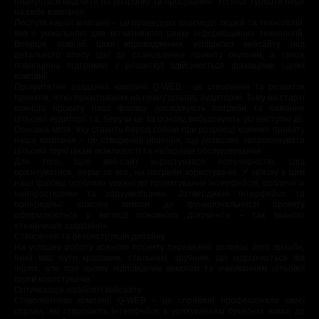
планується виділити на розробку та просування. Усі інші турботи бере
на себе компанія.
Послуги нашої компанії – це процедура взаємодії людей та технологій,
яка є унікальною для вітчизняного ринку інформаційних технологій.
Вперше повний цикл впровадження успішного вебсайту (від
детального опису ідеї до становлення проекту окупним, а також
повноцінна підтримка у розвитку) здійснюється фахівцями однієї
компанії.
Пріоритетне завдання компанії Q-WEB - це створення та розвиток
проектів, чітко орієнтованих на певну цільову аудиторію. Тому на старті
кожного проекту наші фахівці досліджують потреби та бажання
цільової аудиторії та, беручи це за основу, вибудовують усі наступні дії.
Основна місія, яку ставить перед собою при розробці кожного проекту
наша компанія – це створення рішення, що дозволяє запропонувати
цільовій групі цікаві можливості та найкраще обслуговування.
Для того, щоб веб-сайт користувався популярністю, слід
орієнтуватися, перш за все, на потреби користувачів. У зв'язку з цим
наші фахівці особливо уважні до проектування інтерфейсів, роблячи їх
найпростішими та зрозумілішими. Затверджені інтерфейси та
попередньо описані вимоги до функціональності проекту
оформлюються у вигляді основного документа – так званого
«технічного завдання».
Створення та реконструкція дизайну
На успішну роботу кожного проекту переважно впливає його дизайн,
який має бути красивим, стильним, зручним, що відрізняється від
інших, але при цьому відповідним вимогам та очікуванням цільової
групи користувачів.
Оптимізація юзабіліті вебсайту
Співробітники компанії Q-WEB – це справжні професіонали своєї
справи, які створюють інтерфейси з урахуванням сучасних вимог до